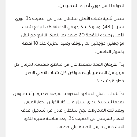
الجولة 11 من دوري أدنوك للمحترفين.
سجل ثلاثية شباب الأهلي سلطان عادل في الدقيقة 36، يوري
سيزار ( 48)، وبرنو كاسكاردو في الدقيقة 78، ليرفع شباب
الأهلي رصيده للنقطة 20 صعد بها للمركز الرابع؛ مع تبقي
مواجهتين مؤجلتين له، وتوقف رصيد الجزيرة عند 18 نقطة
بالمركز الخامس.
بدأ الفريقان القمة بضغط عال في مناطق متقدمة، لحرمان كل
فريق من التحضير بأريحية، ولكن كان شباب الأهلي الأكثر
خطورة وتسديدًا.
بدأ شباب الأهلي المبادرة الهجومية بفرصة خطيرة برأسية، ومن
بعدها تسديدة ليوري سيزار مرت كلا الكرتين بجوار المرمى،
وبعد تلك المحاولات نجح سلطان عادل في تسجيل هدف
التقدم للفرسان في الدقيقة 36، بعد متابعة مميزة للكرة
المرتدة من حارس الجزيرة علي خصيف.