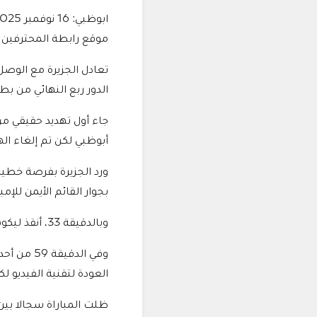
ابوظبي: 16 نوفمبر 2025
موقع رابطة المحترفين
تعادل الجزيرة مع الوصل
الدور ربع النهائي من 
أبوظبي لكن تم إلغاء ال
بجوار القائم الأيمن للإمب
وبالدقيقة 33، أنقذ ليكوفيتش حارس الجزيرة مرمى فخر أبوظبي من هدف مؤكد للوصل بتصد رائع.
وفي الدق
العودة لتقنية الفيديو ل
ظلت المباراة سجالا بين