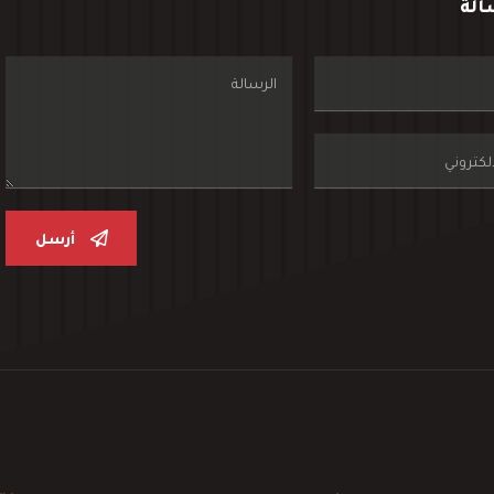
الة
أرسل