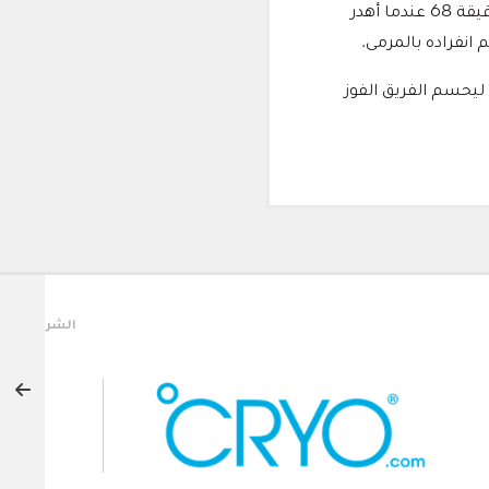
وفي الشوط الثاني، كثف دبا من ضغطه الهجومي بحثًا عن هدف التعادل، وكاد أن يدركه في الدقيقة 68 عندما أهدر
نفراده بالمرمى.
 ليحسم الفريق الفوز
ة
الشركاء الرئيسيون