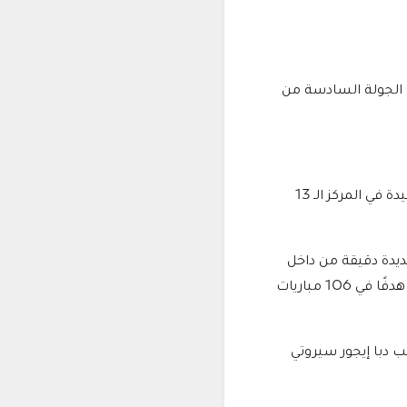
ن الجولة السادسة من
ورفع الجزيرة رصيده من النقاط إلى 10 في المركز الخامس، بينما توقف رصيد دبا عند نقطة وحيدة في المركز الـ 13
من تسجيل الهدف الأول لفريق الجزيرة في شباك دبا بالدقيقة 17، بتسديدة دقيقة من داخل
منطقة الجزاء، بعد تمريرة متقنة من كاليدو كوليبالي، ليواصل تألقه بعدما رفع رصيده إلى 20 هدفًا في 106 مباريات
لاعب دبا إيجور سيروتي