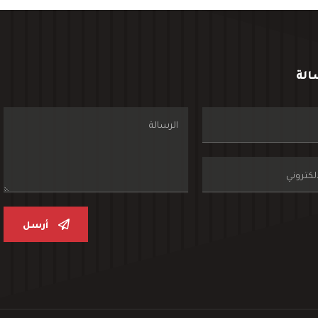
الة
أرسل