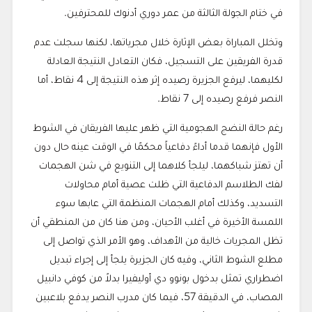
في ختام الجولة الثالثة من عمر دوري أدنوك للمحترفين.
وتخلل المباراة بعض الإثارة خلال مجرياتها، لكنها سجلت عدم
قدرة الفريقين على التسجيل، فكان التعادل النتيجة العادلة
لكليهما، ليرفع الجزيرة رصيده إثر هذه النتيجة إلى 4 نقاط، أما
النصر فرفع رصيده إلى 7 نقاط.
رغم حالة النضج الهجومية التي ظهر عليها الفريقان في الشوط
الأول فإنهما قدما أداءً دفاعياً محكمًا في الوقت عينه حال دون
أن تهتز شباكهما، ليلجأ كلاهما إلى التنويع في شن الهجمات
لفك الطلاسم الدفاعية التي ظلت عصية أمام محاولات
التسديد، وكذلك أمام الهجمات المنظمة التي عابها سوء
اللمسة الأخيرة في أغلب الأحيان، ومن هنا كان من المنطقي أن
تظل المجريات خالية من الأهداف، وهو الأمر الذي تواصل إلى
مطلع الشوط الثاني، وفيه كان الجزيرة يلجأ إلى إجراء تبديل
اضطراري تمثل بدخول بونوو دي أوليفيرا بدلاً من كوفي دانبيل
المصاب، في الدقيقة 57، فيما كان مدرب النصر يدفع بلاعبين