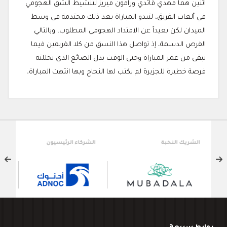
اثنين هما مهدي قائدي ورامون ميريز لتنشيط الشق الهجومي
في ألعاب الفريق، لتبدو المباراة بعد ذلك محتدمة في وسط
الميدان لكن بعيداً عن الامتداد الهجومي المطلوب، وبالتالي
الفرص الدسمة، إذ تواصل هذا النسق من كلا الفريقين فيما
تبقى من عمر المباراة وحتى الوقت بدل الضائع الذي تخللته
فرصة خطيرة للجزيرة لم يكتب لها النجاح وبها انتهت المباراة.
الشريك النخبة
الشركاء الرئيسيون
الش
روابط سريعة